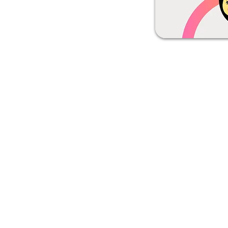
Bantu
Pinter PrintCo
Produk Kemasan
Cara Pe
Kemasan Makanan
FAQ
Flexible Packaging
Kebijaka
Aksesoris Kemasan
Syarat 
Bahan Promosi