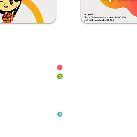
an & Ketentuan
Hubungi Kami
san
pinterprint.hello@gmail.com
+62 887 1964 824
n Privasi
+62 821-1485-1529
& Ketentuan
Taman Golf AG 5, No. 03
Modernland,
Tangerang
15141