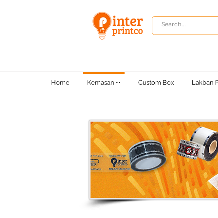
Home
Kemasan ••
Custom Box
Lakban P