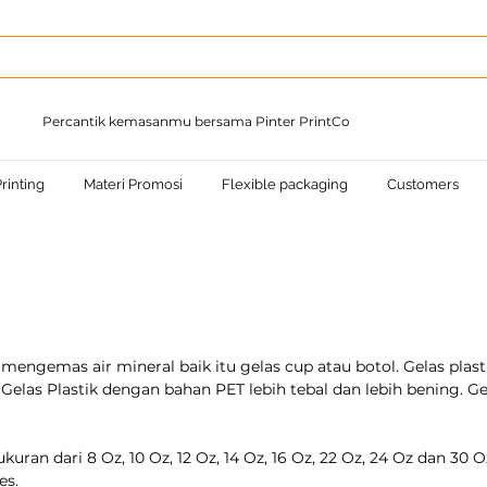
Percantik kemasanmu bersama Pinter PrintCo
rinting
Materi Promosi
Flexible packaging
Customers
ngemas air mineral baik itu gelas cup atau botol. Gelas plas
Gelas Plastik dengan bahan PET lebih tebal dan lebih bening. Gela
ukuran dari 8 Oz, 10 Oz, 12 Oz, 14 Oz, 16 Oz, 22 Oz, 24 Oz dan 3
es.