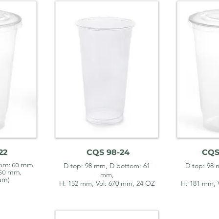
22
CQS 98-24
CQS
tom: 60 mm,
D top: 98 mm, D bottom: 61
D top: 98 
650 mm,
mm,
ram)
H: 152 mm, Vol: 670 mm,
24 OZ
H: 181 mm, 