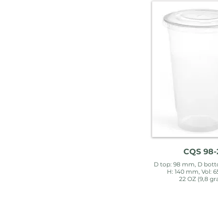
CQS 98-
D top: 98 mm, D bot
H: 140 mm, Vol: 
22 OZ (9,8 g