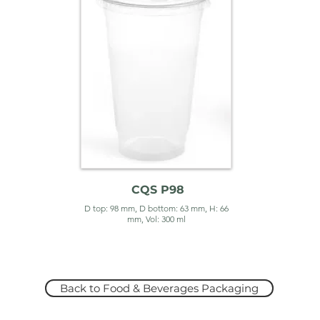
CQS P98
D top: 98 mm, D bottom: 63 mm, H: 66
mm, Vol: 300 ml
Back to Food & Beverages Packaging