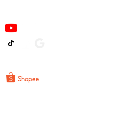
Ikuti Kami
© 2026 by Pinter PrintCo.
Powered by CV Buka Toko Indonesia
PT Cahaya Qorrindo Sejahtera