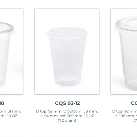
10
CQS 92-12
CQ
om: 51 mm,
D top: 92 mm, D bottom: 58 mm,
D top: 92 mm
 ml, 10 OZ
H: 94 mm, Vol: 360 mm, 12 OZ
H: 108 mm, 
(7,2 gram)
(